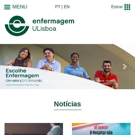
Passar
MENU
PT
EN
Entrar
para
o
conteúdo
principal
Notícias