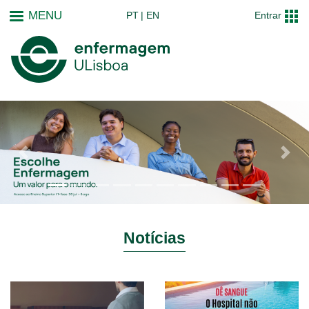
Passar
MENU
PT
EN
Entrar
para
o
conteúdo
principal
Notícias