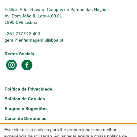
Edifício Artur Ravara, Campus do Parque das Nações
Av. Dom João II, Lote 4.69.01
1990-096 Lisboa
+351 217 913 400
geral@enfermagem.ulisboa.pt
Redes Sociais
Footer
Política de Privacidade
Política de Cookies
Elogios e Sugestões
Canal de Denúncias
Este site utiliza cookies para lhe proporcionar uma melhor
Utilização
experiência de utilização. Ao navegar aceita a nossa política de