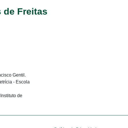
 de Freitas
isco Gentil.
rícia - Escola
nstituto de
Footer