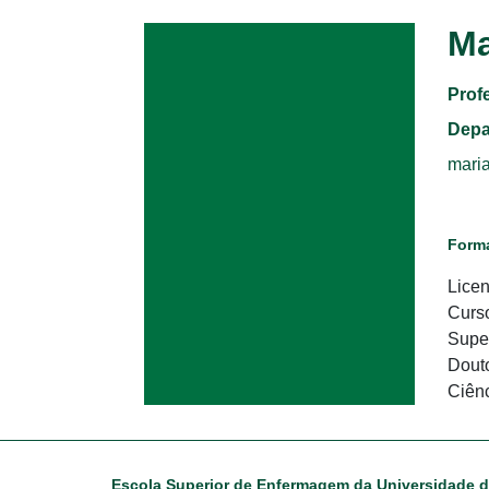
Ma
Prof
Depa
maria
Form
Licen
Curso
Supe
Douto
Ciên
Escola Superior de Enfermagem da Universidade 